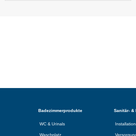
Badezimmerprodukte
Sanitär- &
WC & Urinals
Installati
Waschplatz
Versorgun