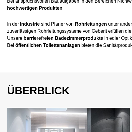
Bei anspruchsvollen Bauaufgaben in den Bereichen Nichtw
hochwertigen Produkten
.
In der
Industrie
sind Planer von
Rohrleitungen
unter ander
zuverlässigen Rohrleitungssysteme von Geberit erfüllen di
Unsere
barrierefreien Badezimmerprodukte
in edler Opti
Bei
öffentlichen Toilettenanlagen
bieten die Sanitärproduk
ÜBERBLICK