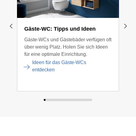
Gäste-WC: Tipps und Ideen
Kle
Gäste-WCs und Gästebäder verfügen oft
Auch
über wenig Platz. Holen Sie sich Ideen
Bade
für eine optimale Einrichtung.
4 Qu
viel
Ideen für das Gäste-WCs
entdecken