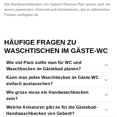
Die Handwaschbecken von Geberit Renova Plan lassen sich mit
einem passenden Unterschrank kombinieren, der in zahlreichen
Farben verfügbar ist.
HÄUFIGE FRAGEN ZU
WASCHTISCHEN IM GÄSTE-WC
Wie viel Platz sollte man für WC und
Waschbecken im Gästebad planen?
Kann man jedes Waschbecken im Gäste-WC
Ein funktionales
Gästebad
sollte
mindestens 120 cm in
einfach austauschen?
der Länge und 80 cm in der Breite
messen. Für eine
Wie gross muss ein Handwaschbecken
komfortable Nutzung von WC und Handwaschbecken
Ein Austausch ist meist problemlos möglich, solange
sein?
sind jedoch die Masse
150 × 120 cm ideal
.
Anschlussmasse und Wandbefestigung
Welche Armaturen gibt es für die Gästebad-
übereinstimmen
– bei Unsicherheiten empfiehlt sich
Ein Handwaschbecken im Gäste-WC ist meist
20 bis 45
Handwaschbecken von Geberit?
eine kurze Rücksprache mit Ihrem
Sanitärprofi
.