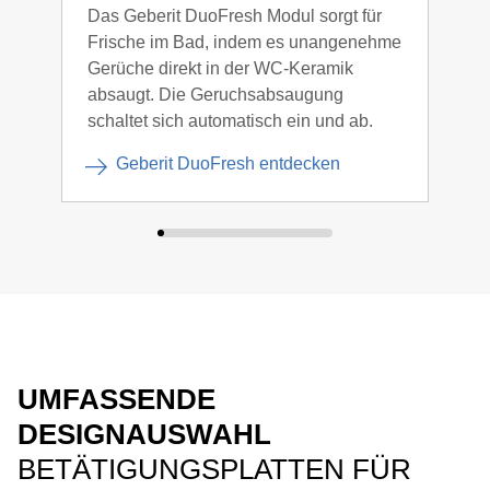
Das Geberit DuoFresh Modul sorgt für
Ein 
Frische im Bad, indem es unangenehme
Betä
Gerüche direkt in der WC-Keramik
Bele
absaugt. Die Geruchsabsaugung
die T
schaltet sich automatisch ein und ab.
Geberit DuoFresh entdecken
UMFASSENDE
DESIGNAUSWAHL
BETÄTIGUNGSPLATTEN FÜR