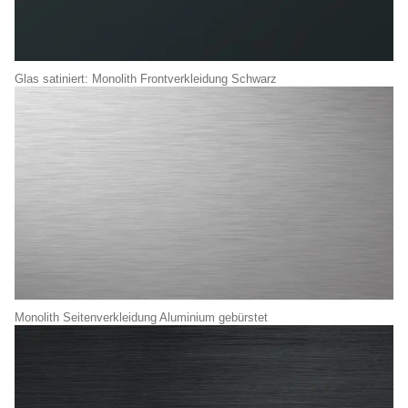
Glas satiniert: Monolith Frontverkleidung Schwarz
Monolith Seitenverkleidung Aluminium gebürstet