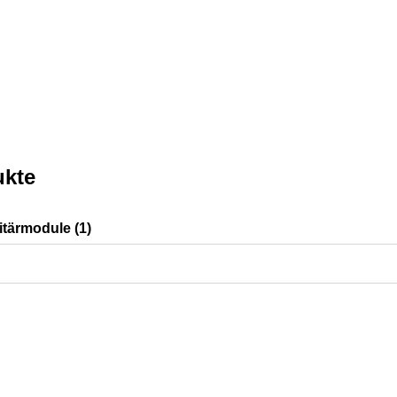
kte
itärmodule (1)