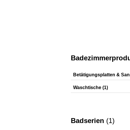
Badezimmerprodu
Betätigungsplatten & San
Sigma01
Waschtische (1)
Renova Comfort
Badserien
(
1
)