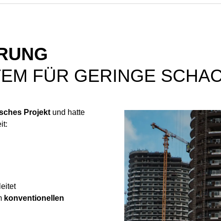
ERUNG
EM FÜR GERINGE SCHA
isches Projekt
und hatte
it:
eitet
em
konventionellen