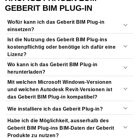
GEBERIT BIM PLUG-IN
Wofür kann ich das Geberit BIM Plug-in
einsetzen?
Ist die Nutzung des Geberit BIM Plug-ins
Mit dem Geberit BIM Plug-in in Ihrer Autodesk Revit-
kostenpflichtig oder benötige ich dafür eine
Applikation erhalten Sie
Zugriff auf
alle Revit-Familien
Lizenz?
von Geberit
.
Wo kann ich das Geberit BIM Plug-in
Auf diese Weise wird sichergestellt, dass Sie
stets
Die Nutzung des
Katalog-Moduls
und des
Assistenten-
herunterladen?
aktuelle, länder- und sprachspezifische BIM-Objekte
Moduls
ist
lizenz- und kostenfrei
.
Mit welchen Microsoft Windows-Versionen
herunterladen können, ohne diese mühsam auf
Für das
Geberit Pluvia Modul
sowie das
Das Geberit BIM Plug-in kann direkt
auf dieser Webseite
und welchen Autodesk Revit-Versionen ist
Webseiten oder Portalen suchen zu müssen. Neben dem
Installationssysteme-Modul
benötigen Sie eine
Lizenz
.
oder im
Autodesk Revit-Store
heruntergeladen und
das Geberit BIM Plug-in kompatibel?
BIM-Katalog stellt das Geberit BIM Plug-in auch weitere
Falls Sie diese Module nutzen möchten, nehmen Sie bitte
dann in Autodesk Revit integriert werden.
nützliche Funktionen und Planungsmodule bereit.
Wie installiere ich das Geberit Plug-in?
mit uns Kontakt auf.
Das Geberit BIM Plug-in hat dieselben
Mindestanforderungen
Habe ich die Möglichkeit, ausserhalb des
an das Windows-
Laden Sie die Installationsdatei über diese Webseite
Betriebssystem wie Ihre Revit-Applikation.
Geberit BIM Plug-ins BIM-Daten der Geberit
herunter und führen Sie die
Installationsdatei (*.msi)
Produkte zu nutzen?
Zu den aktuellen Systemanforderungen