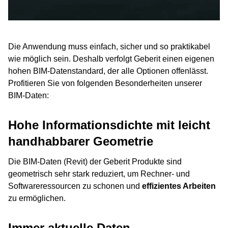
Rohre können in frei definierbare
Die E
nicht über eine Geberit ProPlanner Lizenz verfügen,
Längen unterteilt werden. An den
Rohrs
nehmen Sie bitte Kontakt mit Ihrem Geberit
entstehenden Verbundstellen der
eind
Ansprechpartner auf oder klicken Sie auf der Webseite
Rohre werden automatisch die
numm
auf das Kästchen „
ProPlanner Lizenz
“.
Die Anwendung muss einfach, sicher und so praktikabel
korrekten Fittings gesetzt.
werde
wie möglich sein. Deshalb verfolgt Geberit einen eigenen
zuor
hohen BIM-Datenstandard, der alle Optionen offenlässt.
Profitieren Sie von folgenden Besonderheiten unserer
BIM-Daten:
Hohe Informationsdichte mit leicht
handhabbarer Geometrie
Die BIM-Daten (Revit) der Geberit Produkte sind
geometrisch sehr stark reduziert, um Rechner- und
Softwareressourcen zu schonen und
effizientes Arbeiten
zu ermöglichen.
Immer aktuelle Daten