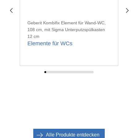
Geberit Kombifix Element für Wand-WC,
Geb
108 cm, mit Sigma Unterputzspülkasten
98 
12 cm
12
Elemente für WCs
El
Alle Produkte entdecken