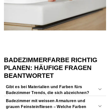
BADEZIMMERFARBE RICHTIG
PLANEN: HÄUFIGE FRAGEN
BEANTWORTET
Gibt es bei Materialien und Farben fürs
Badezimmer Trends, die sich abzeichnen?
Badezimmer mit weissen Armaturen und
Gerade sehr im Trend sind
schwarze Badmöbel und
grauen Feinsteinfliesen – Welche Farben