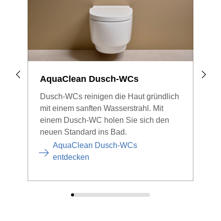
AquaClean Dusch-WCs
WCs
Dusch-WCs reinigen die Haut gründlich
Gebe
mit einem sanften Wasserstrahl. Mit
Han
einem Dusch-WC holen Sie sich den
Betä
neuen Standard ins Bad.
Des
Toil
AquaClean Dusch-WCs
entdecken