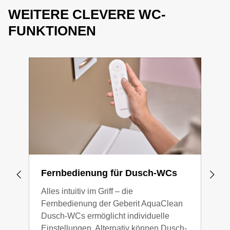
einfache Reinigung, sondern auch für mehr Komfort im
Ihren
Sanitärfachpartner
.
WEITERE CLEVERE WC-
Alltag.
FUNKTIONEN
Weitere Informationen zu entsprechend ausgestatteten
WC-Modellen finden Sie in unserem
Produktkatalog
.
Fernbedienung für Dusch-WCs
WC-
Alles intuitiv im Griff – die
Dank
Fernbedienung der Geberit AquaClean
sich
Dusch-WCs ermöglicht individuelle
Ansc
Einstellungen. Alternativ können Dusch-
noch