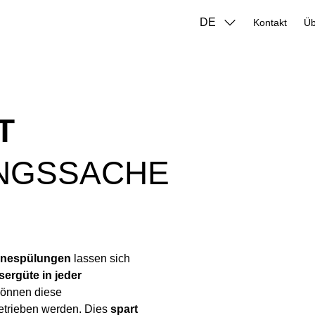
DE
Kontakt
T
UNGSSACHE
ienespülungen
lassen sich
ergüte in jeder
 können diese
etrieben werden. Dies
spart