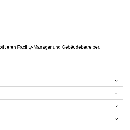
ofitieren Facility-Manager und Gebäudebetreiber.
in der Regel im Technikraum oder an einem gut
treiber zentralen Zugriff auf die Endgeräte
, die
Gebäudeautomation
bereit. Darüber lassen sich alle
der alle Geräte zentral steuern sowie auf
Protokolle
der