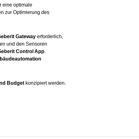
ur eine optimale
ten zur Optimierung des
eberit Gateway
erforderlich,
gen und den Sensoren
eberit Control App
.
ebäudeautomation
und Budget
konzipiert werden.