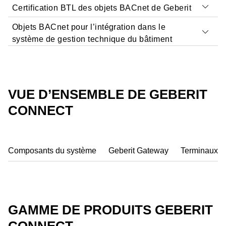
Certification BTL des objets BACnet de Geberit
Objets BACnet pour l’intégration dans le
système de gestion technique du bâtiment
VUE D’ENSEMBLE DE GEBERIT
CONNECT
Composants du système
Geberit Gateway
Terminaux
Pour
garantir une parfaite intégration
des objets
BACnet dans le système de gestion technique du
bâtiment, il est important que ces objets
soient
Un
fichier EDE
(Engineering Data Exchange) est
GAMME DE PRODUITS GEBERIT
conformes au standard général
. L’organisme évalue
nécessaire pour l’intégration dans un système de
la conformité et l’interopérabilité des systèmes
gestion technique du bâtiment via BACnet/IP. Le fichier