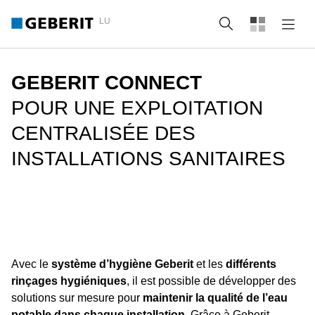
LU
Recherche
GEBERIT CONNECT
POUR UNE EXPLOITATION
CENTRALISÉE DES
INSTALLATIONS SANITAIRES
Avec le
système d’hygiène Geberit
et les
différents
rinçages hygiéniques
, il est possible de développer des
solutions sur mesure pour
maintenir la qualité de l’eau
potable dans chaque installation
. Grâce à Geberit