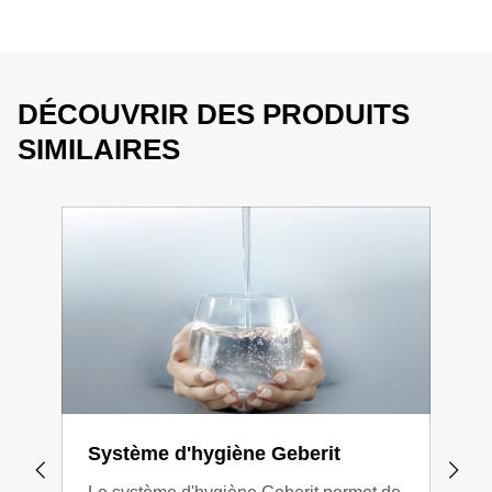
DÉCOUVRIR DES PRODUITS
SIMILAIRES
Système d'hygiène Geberit
Uri