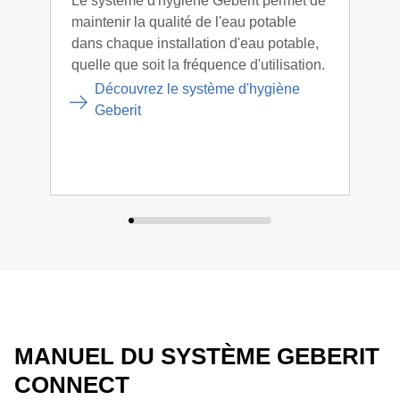
Le système d'hygiène Geberit permet de
Flex
maintenir la qualité de l'eau potable
part
dans chaque installation d'eau potable,
appa
quelle que soit la fréquence d'utilisation.
coor
des 
Découvrez le système d'hygiène
et d
Geberit
MANUEL DU SYSTÈME GEBERIT
CONNECT