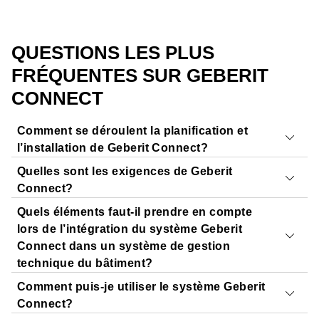
QUESTIONS LES PLUS
FRÉQUENTES SUR GEBERIT
CONNECT
Comment se déroulent la planification et
l’installation de Geberit Connect?
Quelles sont les exigences de Geberit
Toutes les indications concernant la planification,
Connect?
l’installation et la mise en service sont décrites dans le
Quels éléments faut-il prendre en compte
manuel du système Geberit Connect
. Pour toute
Les
produits Geberit compatibles
sont
identifiés par le
lors de l’intégration du système Geberit
question concernant la planification de l’installation
logo Geberit Connect
. Les exigences de base sont
Connect dans un système de gestion
souhaitée, n’hésitez pas à contacter votre
conseiller de
détaillées dans le manuel du système Geberit Connect.
technique du bâtiment?
vente Geberit
.
Comment puis-je utiliser le système Geberit
La planification peut être réalisée dans Geberit
Le système de gestion technique du bâtiment doit
Connect?
ProPlanner depuis le mois d’avril 2025.
prendre en charge le protocole
BACnet/IP
. Les objets