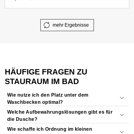
mehr Ergebnisse
HÄUFIGE FRAGEN ZU
STAURAUM IM BAD
Wie nutze ich den Platz unter dem
Waschbecken optimal?
Welche Aufbewahrungslösungen gibt es für
Ein
Waschtischunterschrank
mit Schubladen oder
die Dusche?
Türen nutzt den Platz unter dem Waschbecken effizient
Wie schaffe ich Ordnung im kleinen
und schafft zusätzlichen Stauraum.
Wandhängende