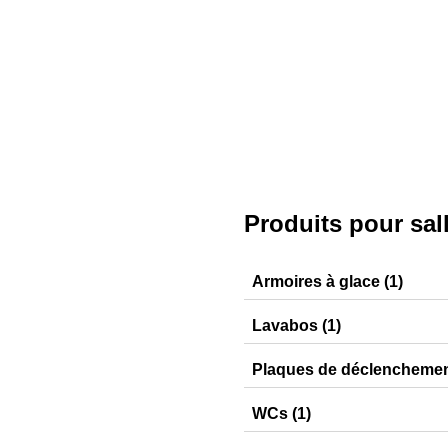
Produits pour sal
Armoires à glace (1)
Option
Lavabos (1)
iCon
Plaques de déclenchement
Sigma01
WCs (1)
iCon