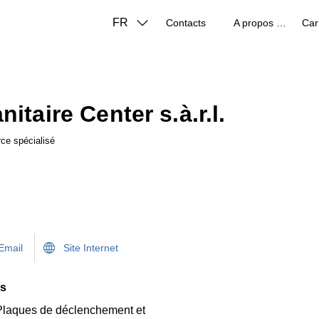
FR
Contacts
A propos de nous
Car
itaire Center s.à.r.l.
ce spécialisé
Email
Site Internet
ns
Plaques de déclenchement et