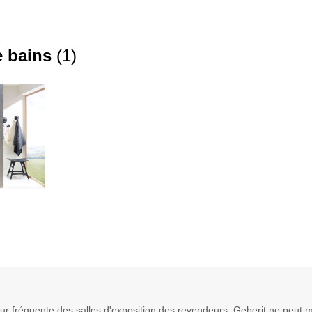
e bains
(
1
)
jour fréquente des salles d'exposition des revendeurs, Geberit ne peu