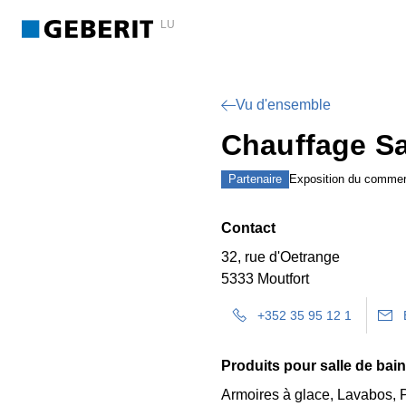
LU
Vu d'ensemble
Chauffage San
Partenaire
Exposition du commer
Contact
32, rue d'Oetrange
5333 Moutfort
+352 35 95 12 1
Produits pour salle de bai
Armoires à glace, Lavabos, 