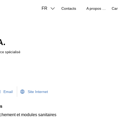
FR
Contacts
A propos de nous
Car
A.
ce spécialisé
Email
Site Internet
ns
chement et modules sanitaires