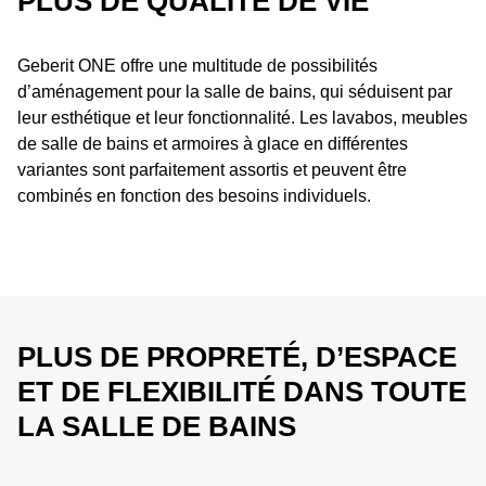
PLUS DE QUALITÉ DE VIE
Meubles de salle de bains : espace sur mesure
Geberit ONE offre une multitude de possibilités
Robinetterie murale Geberit ONE
d’aménagement pour la salle de bains, qui séduisent par
leur esthétique et leur fonctionnalité. Les lavabos, meubles
Geberit ONE armoire de toilette avec ComfortLight
de salle de bains et armoires à glace en différentes
variantes sont parfaitement assortis et peuvent être
Espace douche
combinés en fonction des besoins individuels.
Informations complémentaires
Catalogue des produits
PLUS DE PROPRETÉ, D’ESPACE
ET DE FLEXIBILITÉ DANS TOUTE
LA SALLE DE BAINS