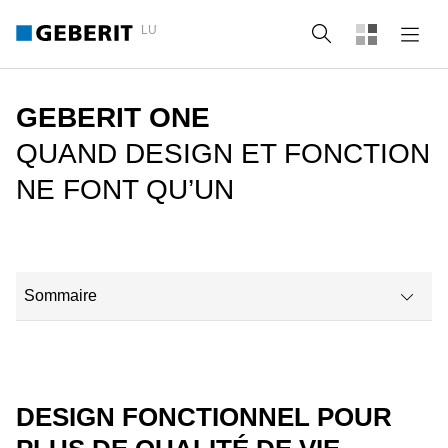
LU
Recherche
GEBERIT ONE
QUAND DESIGN ET FONCTION
NE FONT QU’UN
Sommaire
WC Geberit ONE
Espace lavabo Geberit ONE
DESIGN FONCTIONNEL POUR
Diversité des lavabos Geberit ONE