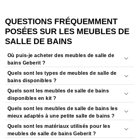
QUESTIONS FRÉQUEMMENT
POSÉES SUR LES MEUBLES DE
SALLE DE BAINS
Où puis-je acheter des meubles de salle de
bains Geberit ?
Quels sont les types de meubles de salle de
Vous pouvez voir et acheter des meubles de salle de
bains disponibles ?
bains Geberit chez votre
revendeur spécialisé local
ou
Quels sont les meubles de salle de bains
dans un
show-room proche de chez vous
. Nos
Nous proposons de nombreux types de meubles de salle
disponibles en kit ?
partenaires seront ravis de vous aider.
de bains.
Quels sont les meubles de salle de bains les
Trouver un détaillant spécialisé
Notre article le plus populaire est le
meuble sous
Les lavabos et les meubles bas sont
fréquemment
mieux adaptés à une petite salle de bains ?
lavabo
, qui se combine avec le déversoir correspondant.
sélectionnés et achetés ensemble
pour former un
Quels sont les matériaux utilisés pour les
Nous proposons également des meubles bas assortis qui
ensemble coordonné. Les vasques sont conçues pour
Les salles de bains avec un petit plan d'étage ont
meubles de salle de bains Geberit ?
sont directement reliés au meuble sous lavabo et forment
s'adapter à un meuble spécifique, ce qui signifie qu'elles