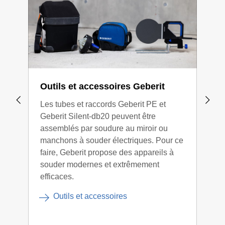
Outils et accessoires Geberit
Geb
Les tubes et raccords Geberit PE et
Gebe
Geberit Silent-db20 peuvent être
pour
assemblés par soudure au miroir ou
racc
manchons à souder électriques. Pour ce
de c
faire, Geberit propose des appareils à
élev
souder modernes et extrêmement
efficaces.
Outils et accessoires