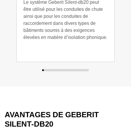
Le système Geberit Silent-db20 peut
de g
être utilisé pour les conduites de chute
exig
ainsi que pour les conduites de
d’is
raccordement dans divers types de
enco
bâtiments soumis à des exigences
capa
élevées en matière d’isolation phonique.
AVANTAGES DE GEBERIT
SILENT-DB20