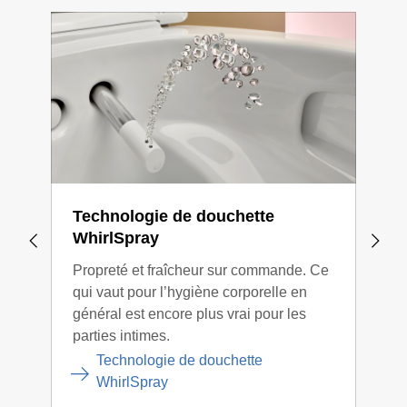
Technologie de douchette
Geb
WhirlSpray
La t
Propreté et fraîcheur sur commande. Ce
nett
qui vaut pour l’hygiène corporelle en
part
général est encore plus vrai pour les
La p
parties intimes.
minu
ains
Technologie de douchette
WhirlSpray