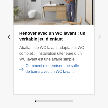
Rénover avec un WC lavant : un
Ess
véritable jeu d’enfant
lav
Abattant de WC lavant adaptable, WC
Vous
complet : l’installation ultérieure d’un
ress
WC lavant est une affaire simple.
nos 
vous
Comment moderniser une salle
agré
de bains avec un WC lavant