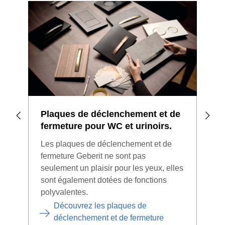
Plaques de déclenchement et de
Toi
fermeture pour WC et urinoirs.
Gebe
Les plaques de déclenchement et de
vos
fermeture Geberit ne sont pas
sans
seulement un plaisir pour les yeux, elles
aux 
sont également dotées de fonctions
les 
polyvalentes.
desi
Découvrez les plaques de
déclenchement et de fermeture