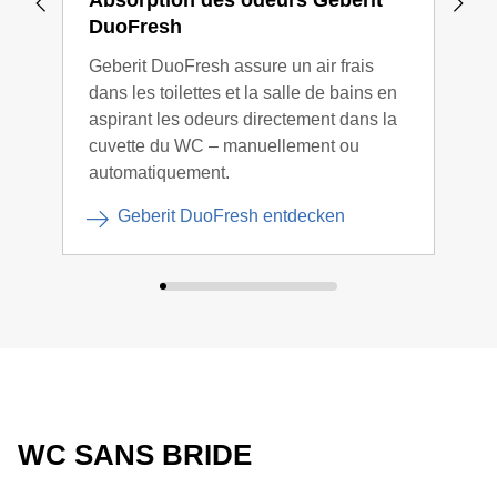
Absorption des odeurs Geberit
WC 
DuoFresh
Les 
Geberit DuoFresh assure un air frais
Gebe
dans les toilettes et la salle de bains en
rebo
aspirant les odeurs directement dans la
esth
cuvette du WC – manuellement ou
à ne
automatiquement.
Geberit DuoFresh entdecken
WC SANS BRIDE