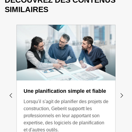
DÉCOUVREZ DES CONTENUS
SIMILAIRES
Une planification simple et fiable
Co
Lorsqu'il s'agit de planifier des projets de
Vous
construction, Geberit supportt les
expe
professionnels en leur apportant son
l'hy
expertise, des logiciels de planification
acou
et d'autres outils.
de l