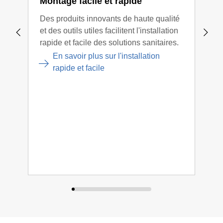
Montage facile et rapide
Aid
Des produits innovants de haute qualité
Nous
et des outils utiles facilitent l'installation
la t
rapide et facile des solutions sanitaires.
sur 
touj
En savoir plus sur l'installation
cons
rapide et facile
expé