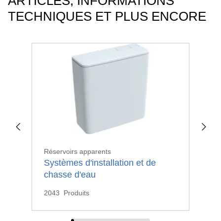
ARTICLES, INFORMATIONS
TECHNIQUES ET PLUS ENCORE
Réservoirs apparents
Rés
Systèmes d'installation et de
mat
Ré
chasse d'eau
2043
Produits
20