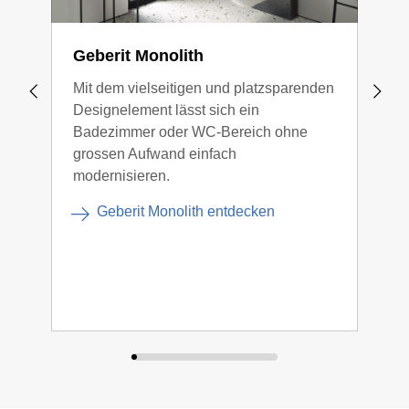
Geberit Monolith
Rés
enc
Mit dem vielseitigen und platzsparenden
Designelement lässt sich ein
Les 
Badezimmer oder WC-Bereich ohne
enca
grossen Aufwand einfach
inco
modernisieren.
mode
util
Geberit Monolith entdecken
depu