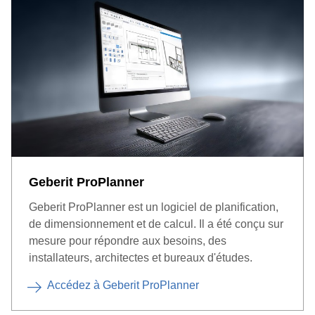
l’installation. Les réservoirs apparents de Geberit sont le
réservoirs apparents.
L’avantage:
une salle de bains
meilleur choix pour les simples remises à neuf et les
dotée d’un WC suspendu est
plus facile à nettoyer
.
rénovations économiques. Ils peuvent être utilisés pour
les WC au sol et les WC suspendus.
En cas de
rénovation complète
du WC, il est
recommandé de dissimuler le réservoir derrière la paroi et
donc d’opter pour une solution à encastrer. Cette option
est certes plus lourde à réaliser, mais elle permet de
libérer de l’espace et se révèle plus esthétique.
Geberit ProPlanner
Geberit ProPlanner est un logiciel de planification,
de dimensionnement et de calcul. Il a été conçu sur
mesure pour répondre aux besoins, des
installateurs, architectes et bureaux d'études.
Accédez à Geberit ProPlanner