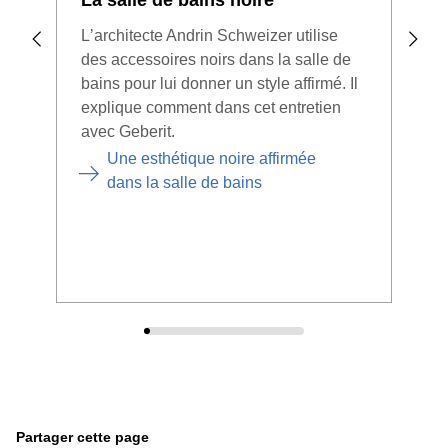
La salle de bains noire
Mix
bai
Lʼarchitecte Andrin Schweizer utilise
des accessoires noirs dans la salle de
Un b
bains pour lui donner un style affirmé. Il
de p
explique comment dans cet entretien
bain
avec Geberit.
préd
préf
Une esthétique noire affirmée
dans la salle de bains
Partager cette page