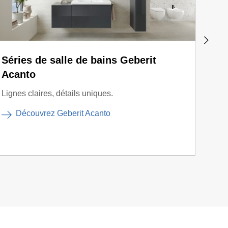
Séries de salle de bains Geberit
Séri
Acanto
Appar
de ba
Lignes claires, détails uniques.
D
Découvrez Geberit Acanto