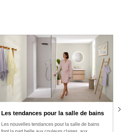
Les tendances pour la salle de bains
Ajou
bai
Les nouvelles tendances pour la salle de bains
font la part belle aux couleurs claires, aux