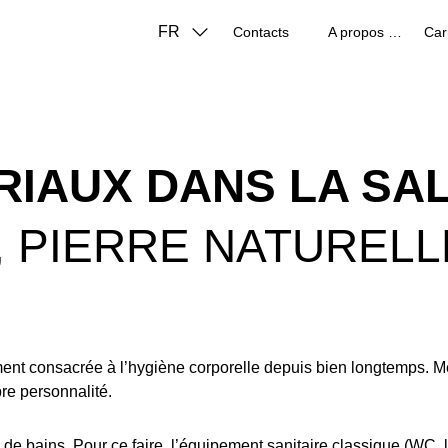
FR
Contacts
A propos de nous
Car
RIAUX DANS LA SAL
, PIERRE NATURELL
ent consacrée à l’hygiène corporelle depuis bien longtemps. Mê
re personnalité.
lle de bains. Pour ce faire, l’équipement sanitaire classique (WC