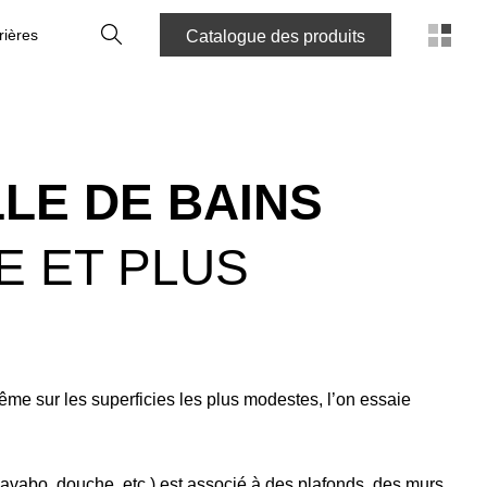
Recherche
rières
Catalogue des produits
LE DE BAINS
E ET PLUS
me sur les superficies les plus modestes, l’on essaie
, lavabo, douche, etc.) est associé à des plafonds, des murs