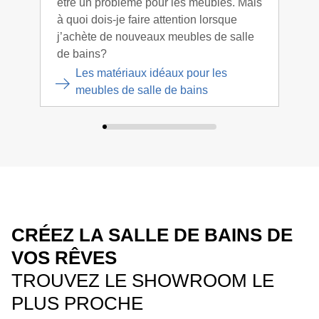
être un problème pour les meubles. Mais
est 
à quoi dois-je faire attention lorsque
bain
j’achète de nouveaux meubles de salle
obst
de bains?
pout
Les matériaux idéaux pour les
meubles de salle de bains
CRÉEZ LA SALLE DE BAINS DE
VOS RÊVES
TROUVEZ LE SHOWROOM LE
PLUS PROCHE