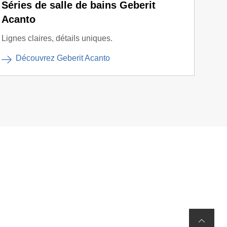
Séries de salle de bains Geberit
Séri
Acanto
Appar
de ba
Lignes claires, détails uniques.
D
Découvrez Geberit Acanto