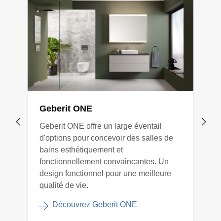
Geberit ONE
Geb
Geberit ONE offre un large éventail
La s
d'options pour concevoir des salles de
révè
bains esthétiquement et
de v
fonctionnellement convaincantes. Un
une 
design fonctionnel pour une meilleure
plus
qualité de vie.
inte
nos 
Découvrez Geberit ONE